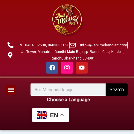
Skip
Post
to
navigation
content
+91 8404832530, 8603006161
info@@anilmehandiart.com
Jc Tower, Mahatma Gandhi Main Rd, opp. Ranchi Club, Hindpiri,
Ranchi, Jharkhand 834001
F
I
Y
a
n
o
c
s
u
e
t
t
Menu
Search
b
a
u
Search
o
g
b
o
r
e
Choose a Language
k
a
m
EN