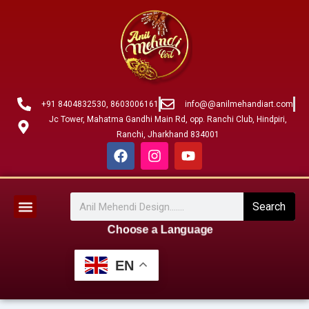
Skip
Post
to
navigation
content
+91 8404832530, 8603006161
info@@anilmehandiart.com
Jc Tower, Mahatma Gandhi Main Rd, opp. Ranchi Club, Hindpiri,
Ranchi, Jharkhand 834001
F
I
Y
a
n
o
c
s
u
e
t
t
Menu
Search
b
a
u
Search
o
g
b
Choose a Language
o
r
e
k
a
m
EN