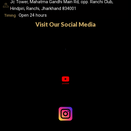
Jc Tower, Mahatma Gandhi Main Rd, opp. Ranchi Club,
Hindpiri, Ranchi, Jharkhand 834001
Open 24 hours
Timing
Visit Our Social Media