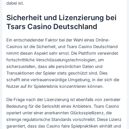
dabei ist.
Sicherheit und Lizenzierung bei
Tsars Casino Deutschland
Ein entscheidender Faktor bei der Wahl eines Online-
Casinos ist die Sicherheit, und Tsars Casino Deutschland
nimmt diesen Aspekt sehr ernst. Die Plattform verwendet
fortschrittliche Verschlüsselungstechnologien, um
sicherzustellen, dass alle persönlichen Daten und
Transaktionen der Spieler stets geschützt sind. Dies
schafft eine vertrauenswürdige Umgebung, in der sich die
Nutzer auf ihr Spielerlebnis konzentrieren können.
Die Frage nach der Lizenzierung ist ebenfalls von zentraler
Bedeutung für die Seriosität eines Anbieters. Tsars Casino
operiert unter einer anerkannten Glücksspiellizenz, die
strenge regulatorische Standards vorschreibt. Diese Lizenz
garantiert, dass das Casino faire Spielpraktiken einhält und