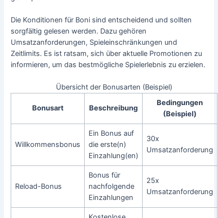
Die Konditionen für Boni sind entscheidend und sollten
sorgfältig gelesen werden. Dazu gehören
Umsatzanforderungen, Spieleinschränkungen und
Zeitlimits. Es ist ratsam, sich über aktuelle Promotionen zu
informieren, um das bestmögliche Spielerlebnis zu erzielen.
Übersicht der Bonusarten (Beispiel)
Bedingungen
Bonusart
Beschreibung
(Beispiel)
Ein Bonus auf
30x
Willkommensbonus
die erste(n)
Umsatzanforderung
Einzahlung(en)
Bonus für
25x
Reload-Bonus
nachfolgende
Umsatzanforderung
Einzahlungen
Kostenlose