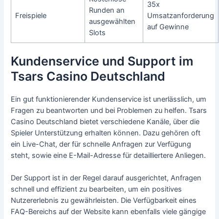
35x
Runden an
Freispiele
Umsatzanforderung
ausgewählten
auf Gewinne
Slots
Kundenservice und Support im
Tsars Casino Deutschland
Ein gut funktionierender Kundenservice ist unerlässlich, um
Fragen zu beantworten und bei Problemen zu helfen. Tsars
Casino Deutschland bietet verschiedene Kanäle, über die
Spieler Unterstützung erhalten können. Dazu gehören oft
ein Live-Chat, der für schnelle Anfragen zur Verfügung
steht, sowie eine E-Mail-Adresse für detailliertere Anliegen.
Der Support ist in der Regel darauf ausgerichtet, Anfragen
schnell und effizient zu bearbeiten, um ein positives
Nutzererlebnis zu gewährleisten. Die Verfügbarkeit eines
FAQ-Bereichs auf der Website kann ebenfalls viele gängige